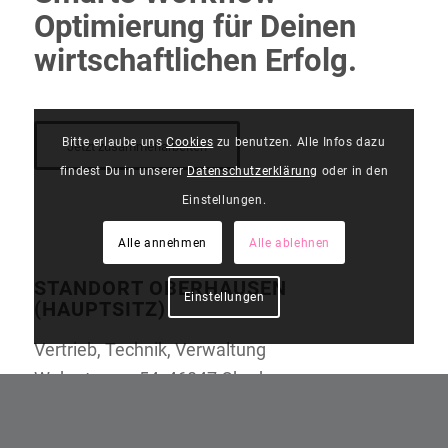
Optimierung für Deinen
wirtschaftlichen Erfolg.
Bitte erlaube uns
Cookies
zu benutzen. Alle Infos dazu
Jetzt zusammenarbeiten
findest Du in unserer
Datenschutzerklärung
oder in den
Einstellungen.
Alle annehmen
Alle ablehnen
STANDORT OBERHAUSEN
Einstellungen
(HAUPTSITZ)
Vertrieb, Technik, Verwaltung
Wehrstrasse 54, 46047 Oberhausen
Tel
+49 (0) 208 941 76-0